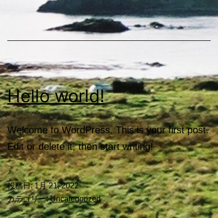
Hello world!
Welcome to WordPress. This is your first post.
Edit or delete it, then start writing!
投稿日:
1月 21, 2022
カテゴリー:
Uncategorized