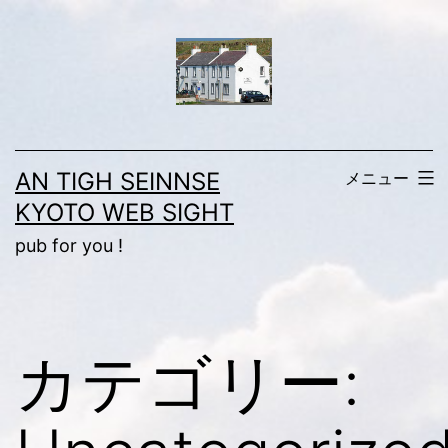
コ
ン
テ
ン
ツ
AN TIGH SEINNSE
メニュー
へ
KYOTO WEB SIGHT
ス
pub for you !
キ
ッ
プ
カテゴリー: