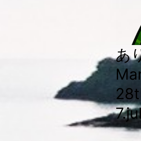
あ
Man
28t
7.j