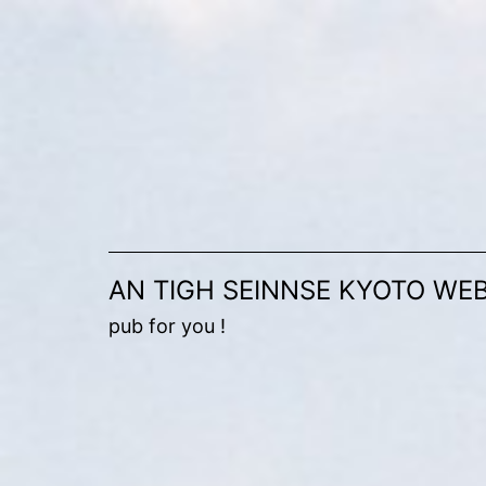
コ
ン
テ
ン
ツ
へ
ス
キ
AN TIGH SEINNSE KYOTO WEB
ッ
pub for you !
プ