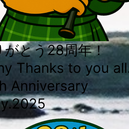
りがとう28周年！
y Thanks to you all
h Anniversary
uly.2025